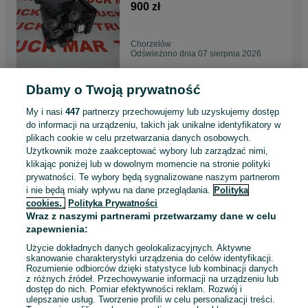
900 zł
Chorzelów
Odświeżono dnia 07 sierpnia 2026
Dbamy o Twoją prywatność
ZACISK HAMULCA meritor
elsa 2 LRT545 prawy
My i nasi
447
partnerzy przechowujemy lub uzyskujemy dostęp
600 zł
do informacji na urządzeniu, takich jak unikalne identyfikatory w
plikach cookie w celu przetwarzania danych osobowych.
Użytkownik może zaakceptować wybory lub zarządzać nimi,
Chorzelów
klikając poniżej lub w dowolnym momencie na stronie polityki
Odświeżono dnia 07 sierpnia 2026
prywatności. Te wybory będą sygnalizowane naszym partnerom
i nie będą miały wpływu na dane przeglądania.
Polityka
cookies,
Polityka Prywatności
SPRĘŻARKA POWIETRZA
Wraz z naszymi partnerami przetwarzamy dane w celu
scania LK4951 2 cylindry
zapewnienia:
900 zł
Użycie dokładnych danych geolokalizacyjnych. Aktywne
skanowanie charakterystyki urządzenia do celów identyfikacji.
Rozumienie odbiorców dzięki statystyce lub kombinacji danych
Chorzelów
z różnych źródeł. Przechowywanie informacji na urządzeniu lub
Odświeżono dnia 07 sierpnia 2026
dostęp do nich. Pomiar efektywności reklam. Rozwój i
ulepszanie usług. Tworzenie profili w celu personalizacji treści.