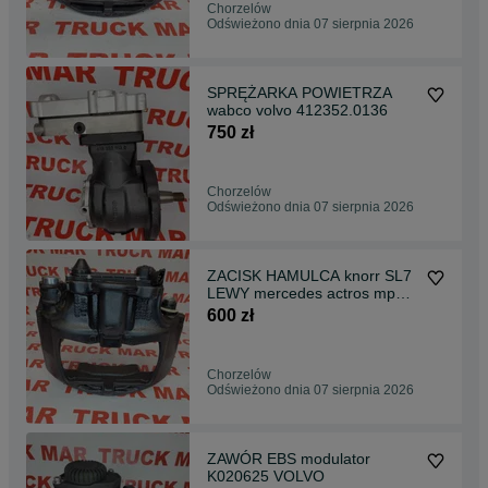
Chorzelów
Odświeżono dnia 07 sierpnia 2026
SPRĘŻARKA POWIETRZA
wabco volvo 412352.0136
750 zł
Chorzelów
Odświeżono dnia 07 sierpnia 2026
ZACISK HAMULCA knorr SL7
LEWY mercedes actros mp4
tył LRT023248RC
600 zł
Chorzelów
Odświeżono dnia 07 sierpnia 2026
ZAWÓR EBS modulator
K020625 VOLVO