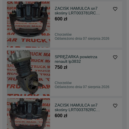
ZACISK HAMULCA sn7
skośny LRT003781RC
SN7077 PRAWY mercedes
600 zł
Chorzelów
Odświeżono dnia 07 sierpnia 2026
SPRĘŻARKA powietrza
renault lp3832
750 zł
Chorzelów
Odświeżono dnia 07 sierpnia 2026
ZACISK HAMULCA sn7
skośny LRT003782RC
SN7067 lewy mercedes
600 zł