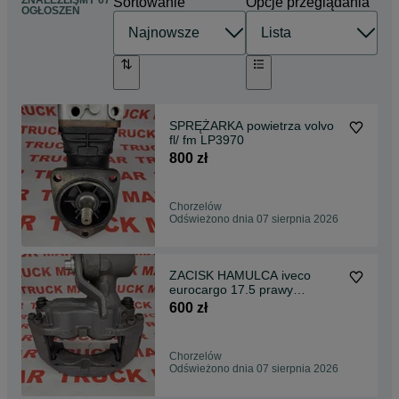
ZNALEŹLIŚMY 67
Sortowanie
Opcje przeglądania
OGŁOSZEŃ
SPRĘŻARKA powietrza volvo
fl/ fm LP3970
800 zł
Chorzelów
Odświeżono dnia 07 sierpnia 2026
ZACISK HAMULCA iveco
eurocargo 17.5 prawy
LRT613G
600 zł
Chorzelów
Odświeżono dnia 07 sierpnia 2026